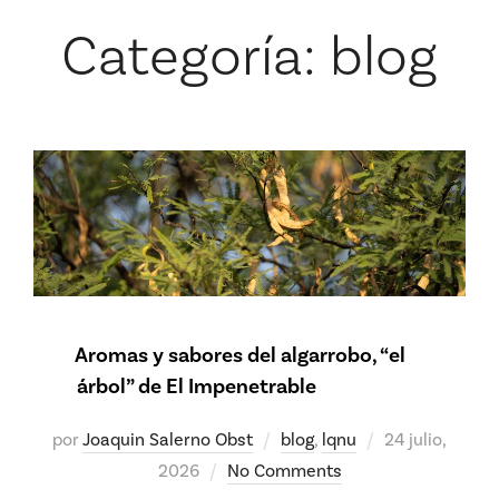
Categoría:
blog
Aromas y sabores del algarrobo, “el
árbol” de El Impenetrable
Posted
por
Joaquin Salerno Obst
blog
,
lqnu
24 julio,
on
2026
No Comments