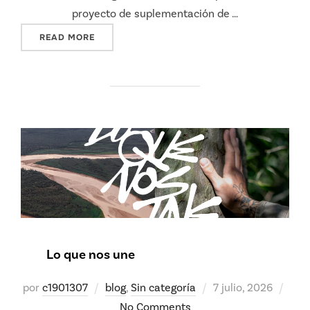
proyecto de suplementación de …
"NUEVOS YAGUARETÉS SILVESTRES FUERON 
READ MORE
Lo que nos une
Posted
por
c1901307
blog
,
Sin categoría
7 julio, 2026
on
No Comments