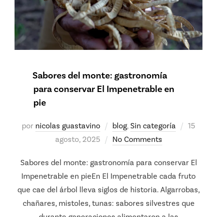
Sabores del monte: gastronomía
para conservar El Impenetrable en
pie
Posted
por
nicolas guastavino
blog
,
Sin categoría
15
on
agosto, 2025
No Comments
Sabores del monte: gastronomía para conservar El
Impenetrable en pieEn El Impenetrable cada fruto
que cae del árbol lleva siglos de historia. Algarrobas,
chañares, mistoles, tunas: sabores silvestres que
durante generaciones alimentaron a las