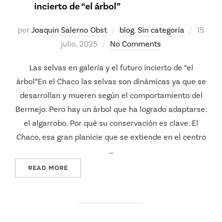
incierto de “el árbol”
Posted
por
Joaquin Salerno Obst
blog
,
Sin categoría
15
on
julio, 2025
No Comments
Las selvas en galería y el futuro incierto de “el
árbol”En el Chaco las selvas son dinámicas ya que se
desarrollan y mueren según el comportamiento del
Bermejo. Pero hay un árbol que ha logrado adaptarse:
el algarrobo. Por qué su conservación es clave. El
Chaco, esa gran planicie que se extiende en el centro
…
"LAS SELVAS EN GALERÍA Y EL FUTURO INCIE
READ MORE