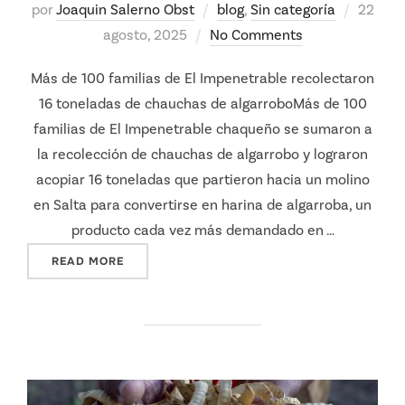
Posted
por
Joaquin Salerno Obst
blog
,
Sin categoría
22
on
agosto, 2025
No Comments
Más de 100 familias de El Impenetrable recolectaron
16 toneladas de chauchas de algarroboMás de 100
familias de El Impenetrable chaqueño se sumaron a
la recolección de chauchas de algarrobo y lograron
acopiar 16 toneladas que partieron hacia un molino
en Salta para convertirse en harina de algarroba, un
producto cada vez más demandado en …
"MÁS DE 100 FAMILIAS DE EL IMPENETRABL
READ MORE