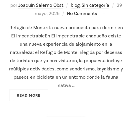
Posted
por
Joaquin Salerno Obst
blog
,
Sin categoría
29
on
mayo, 2026
No Comments
Refugio de Monte: la nueva propuesta para dormir en
El ImpenetrableEn El Impenetrable chaqueño existe
una nueva experiencia de alojamiento en la
naturaleza: el Refugio de Monte. Elegida por decenas
de turistas que ya nos visitaron, la propuesta incluye
múltiples actividades, como senderismo, kayakismo y
paseos en bicicleta en un entorno donde la fauna
nativa …
"REFUGIO DE MONTE: LA NUEVA PROPUESTA 
READ MORE